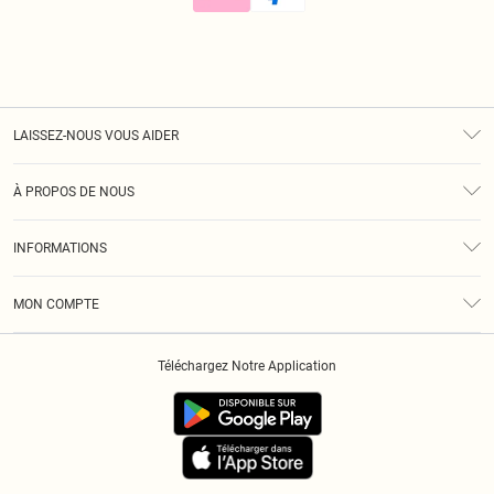
LAISSEZ-NOUS VOUS AIDER
Assistance
À PROPOS DE NOUS
Retours
À Notre Sujet
Guide Des Tailles
INFORMATIONS
Diversité
Livraison
Conditions Générales
Klarna
MON COMPTE
Politique De Confidentialité
Historique
Informations Sur L’App PLT
Téléchargez Notre Application
Cookies