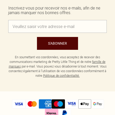
Écharpes et gants
Jean et joli top
Robes vertes
Accessoires cheveux
Inscrivez-vous pour recevoir nos e-mails, afin de ne
Tenues de soirée
Robes rouges
jamais manquer nos bonnes offres.
Essentiels du quotidien
Robes violettes
BIJOUX
Fête de jardin
Robes bleues
Bijoux
Du jour à la nuit
Robes roses
Bijoux dorés
Invitée de mariage
Robes jaunes
Bijoux argentés
Tenues pour l'aéroport
Boucles d'oreilles
Tenues de concert
Colliers
S'ABONNER
Bracelets
Bagues
En soumettant vos coordonnées, vous acceptez de recevoir des
communications marketing de Pretty Little Thing et de notre
famille de
marques
par e-mail. Vous pouvez vous désabonner à tout moment. Vous
consentez également à l'utilisation de vos coordonnées conformément à
notre
Politique de confidentialité.