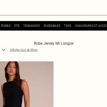
ROBES
ÉTÉ
TENDANCES
ENSEMBLES
TOPS
CHAUSSURES ET ACCES
Robe Jersey Mi Longue
Afficher plus de filtres