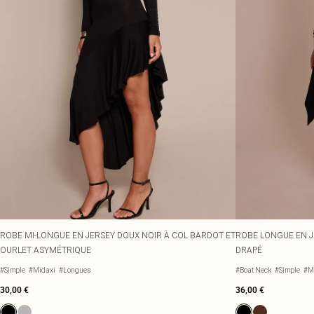
ROBE MI-LONGUE EN JERSEY DOUX NOIR À COL BARDOT ET
ROBE LONGUE EN J
OURLET ASYMÉTRIQUE
DRAPÉ
#Simple
#Midaxi
#Longues
#Boat Neck
#Simple
#M
30,00 €
36,00 €