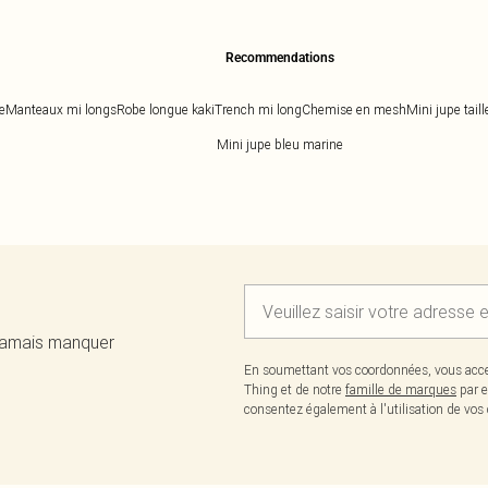
Recommendations
e
Manteaux mi longs
Robe longue kaki
Trench mi long
Chemise en mesh
Mini jupe tail
Mini jupe bleu marine
 jamais manquer
En soumettant vos coordonnées, vous acce
Thing et de notre
famille de marques
par e
consentez également à l'utilisation de v