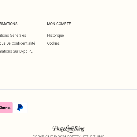
ORMATIONS
MON COMPTE
itions Générales
Historique
ique De Confidentialité
Cookies
mations Sur L’App PLT
COPYRIGHT ©
2026
PRETTY LITTLE THING