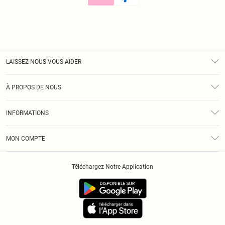
LAISSEZ-NOUS VOUS AIDER
Assistance
À PROPOS DE NOUS
Retours
À Notre Sujet
Guide Des Tailles
INFORMATIONS
Diversité
Livraison
Conditions Générales
Klarna
MON COMPTE
Politique De Confidentialité
Historique
Informations Sur L’App PLT
Téléchargez Notre Application
Cookies