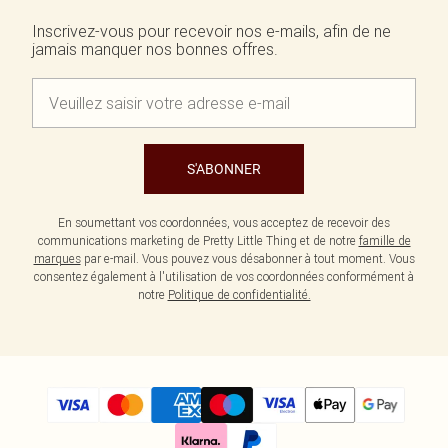
Écharpes et gants
Jean et joli top
Robes vertes
Accessoires cheveux
Inscrivez-vous pour recevoir nos e-mails, afin de ne
Tenues de soirée
Robes rouges
jamais manquer nos bonnes offres.
Essentiels du quotidien
Robes violettes
BIJOUX
Fête de jardin
Robes bleues
Bijoux
Du jour à la nuit
Robes roses
Bijoux dorés
Invitée de mariage
Robes jaunes
Bijoux argentés
Tenues pour l'aéroport
Boucles d'oreilles
Tenues de concert
Colliers
S'ABONNER
Bracelets
Bagues
En soumettant vos coordonnées, vous acceptez de recevoir des
communications marketing de Pretty Little Thing et de notre
famille de
marques
par e-mail. Vous pouvez vous désabonner à tout moment. Vous
consentez également à l'utilisation de vos coordonnées conformément à
notre
Politique de confidentialité.