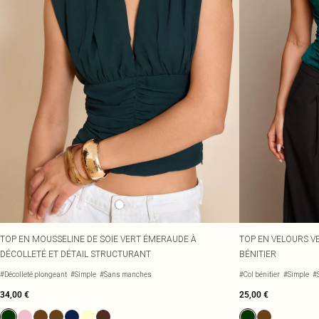
TOP EN MOUSSELINE DE SOIE VERT ÉMERAUDE À
TOP EN VELOURS V
DÉCOLLETÉ ET DÉTAIL STRUCTURANT
BÉNITIER
#Décolleté plongeant
#Simple
#Sans manches
#Col bénitier
#Simple
#
34,00 €
25,00 €