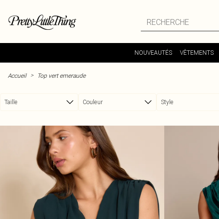
Passer au contenu principal
NOUVEAUTÉS
VÊTEMENTS
>
Accueil
Top vert emeraude
Taille
Couleur
Style