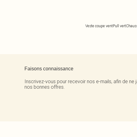
Veste coupe vent
Pull vert
Chauss
Retour au contenu principal
Faisons connaissance
Inscrivez-vous pour recevoir nos e-mails, afin de ne
nos bonnes offres.