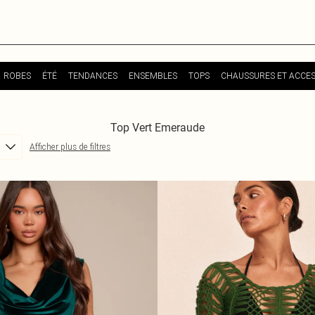
ROBES
ÉTÉ
TENDANCES
ENSEMBLES
TOPS
CHAUSSURES ET ACCES
Top Vert Emeraude
Afficher plus de filtres