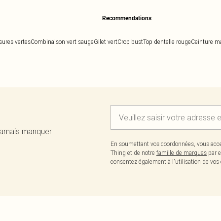
Recommendations
ures vertes
Combinaison vert sauge
Gilet vert
Crop bust
Top dentelle rouge
Ceinture m
 jamais manquer
En soumettant vos coordonnées, vous acce
Thing et de notre
famille de marques
par e
consentez également à l'utilisation de v