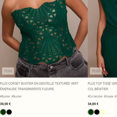
PLUS
PLUS
PLUS CORSET BUSTIER EN DENTELLE TEXTURÉE VERT
PLUS TOP TISSÉ V
ÉMERAUDE TRANSPARENTE FLEURIE
COL BÉNITIER
#Bustier
#Bustier
#Col bénitier
#Simple
#
30,00 €
34,00 €