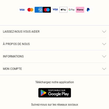
LAISSEZ-NOUS VOUS AIDER
Assistance
À PROPOS DE NOUS
Retours
À Notre Sujet
Guide Des Tailles
INFORMATIONS
PLT Réduction pour les étudiants
Livraison
Conditions Générales
Diversité
Royalty
MON COMPTE
Politique De Confidentialité
Klarna
Cookies
Informations Sur L’App PLT
Réduction étudiant - Student Beans
Téléchargez notre application
Historique
Suivez-nous sur les réseaux sociaux