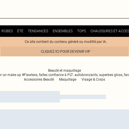
ROBES
ÉTÉ
TENDANCES
ENSEMBLES
TOPS
CHAUSSURES ET ACCES
Ce site contient du contenu généré ou modifié par IA.
CLIQUEZ ICI POUR DEVENIR VIP
Beauté et maquillage
our un make up #Flawless, faites confiance à PLT: autobronzants, superbes gloss, far
Accessoires Beauté
Maquillage
Visage & Corps