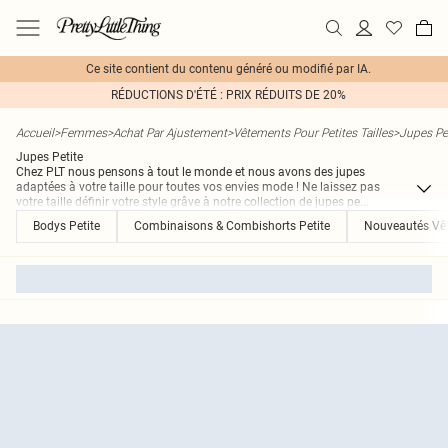
Ce site contient du contenu généré ou modifié par IA.
RÉDUCTIONS D'ÉTÉ : PRIX RÉDUITS DE 20%
Accueil
>
Femmes
>
Achat Par Ajustement
>
Vêtements Pour Petites Tailles
>
Jupes Pe
Jupes Petite
Chez PLT nous pensons à tout le monde et nous avons des jupes
adaptées à votre taille pour toutes vos envies mode ! Ne laissez pas
votre taille définir votre style grâve à notre collection de jupes pe
...
Bodys Petite
Combinaisons & Combishorts Petite
Nouveautés Vêt