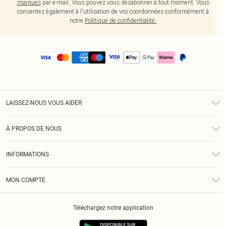
marques
par e-mail. Vous pouvez vous désabonner à tout moment. Vous
consentez également à l'utilisation de vos coordonnées conformément à
notre
Politique de confidentialité.
LAISSEZ-NOUS VOUS AIDER
Assistance
À PROPOS DE NOUS
Retours
À Notre Sujet
Guide Des Tailles
INFORMATIONS
PLT Réduction pour les étudiants
Livraison
Conditions Générales
Diversité
Royalty
MON COMPTE
Politique De Confidentialité
Klarna
Cookies
Informations Sur L’App PLT
Réduction étudiant - Student Beans
Téléchargez notre application
Historique