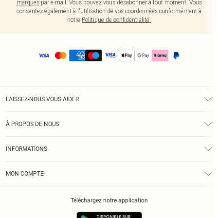
marques
par e-mail. Vous pouvez vous désabonner à tout moment. Vous
consentez également à l'utilisation de vos coordonnées conformément à
notre
Politique de confidentialité.
LAISSEZ-NOUS VOUS AIDER
Assistance
À PROPOS DE NOUS
Retours
À Notre Sujet
Guide Des Tailles
INFORMATIONS
PLT Réduction pour les étudiants
Livraison
Conditions Générales
Diversité
Royalty
MON COMPTE
Politique De Confidentialité
Klarna
Cookies
Informations Sur L’App PLT
Réduction étudiant - Student Beans
Téléchargez notre application
Historique