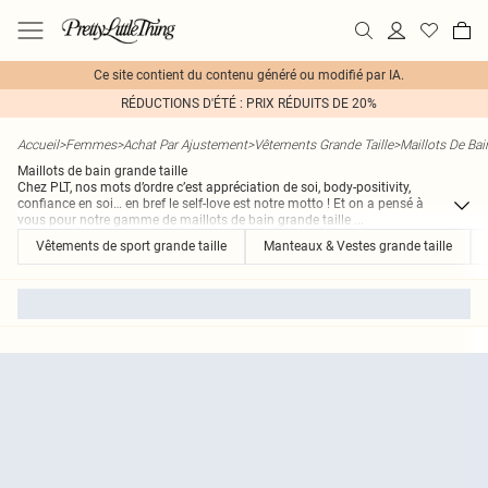
Ce site contient du contenu généré ou modifié par IA.
RÉDUCTIONS D'ÉTÉ : PRIX RÉDUITS DE 20%
Accueil
>
Femmes
>
Achat Par Ajustement
>
Vêtements Grande Taille
>
Maillots De Bai
Maillots de bain grande taille
Chez PLT, nos mots d’ordre c’est appréciation de soi, body-positivity,
confiance en soi… en bref le self-love est notre motto ! Et on a pensé à
vous pour notre gamme de maillots de bain grande taille
...
Vêtements de sport grande taille
Manteaux & Vestes grande taille