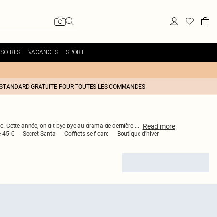
SOIRES
VACANCES
SPORT
 STANDARD GRATUITE POUR TOUTES LES COMMANDES
Read
more
ic. Cette année, on dit bye-bye au drama de dernière
...
 45 €
Secret Santa
Coffrets self-care
Boutique d'hiver