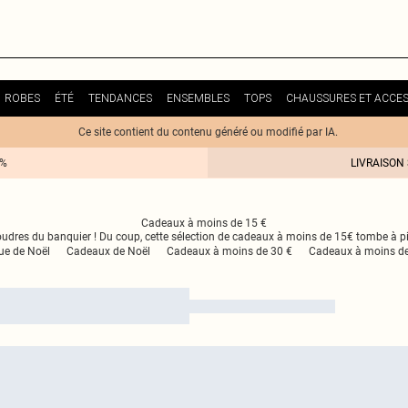
ROBES
ÉTÉ
TENDANCES
ENSEMBLES
TOPS
CHAUSSURES ET ACCES
Ce site contient du contenu généré ou modifié par IA.
0%
LIVRAISON
Cadeaux à moins de 15 €
s foudres du banquier ! Du coup, cette sélection de cadeaux à moins de 15€ tombe à p
ue de Noël
Cadeaux de Noël
Cadeaux à moins de 30 €
Cadeaux à moins de