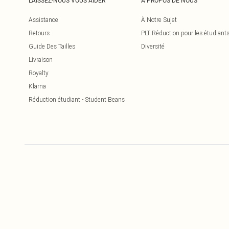
LAISSEZ-NOUS VOUS AIDER
À PROPOS DE NOUS
Assistance
À Notre Sujet
Retours
PLT Réduction pour les étudiant
Guide Des Tailles
Diversité
Livraison
Royalty
Klarna
Réduction étudiant - Student Beans