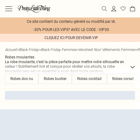
Ce site contient du contenu généré ou modifié par IA.
-30% POUR LES VIPS* AVEC LE CODE : VIP30
CLIQUEZ ICI POUR DEVENIR VIP
Accueil
>
Black Friday
>
Black Friday Femmes
>
Vendredi Noir Vêtements Femmes
>
R
Robes moulantes
La robe moulante, c'est la pièce parfaite pour mettre votre silhouette en
valeur ! Subtilement hot et conçue pour révéler vos atouts, la robe
moulante sexy est un essentiel à avoir dans toute garde-ro
...
Robes dos nu
Robes bustier
Robes cocktail
Robes corset