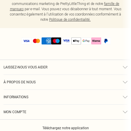
communications marketing de PrettyLittleThing et de notre
famille de
marques
par e-mail. Vous pouvez vous désabonner à tout moment. Vous
consentez également à l'utilisation de vos coordonnées conformément à
notre
Politique de confidentialité.
LAISSEZ-NOUS VOUS AIDER
Assistance
À PROPOS DE NOUS
Retours
À Notre Sujet
Guide Des Tailles
INFORMATIONS
PLT Réduction pour les étudiants
Livraison
Conditions Générales
Diversité
Royalty
MON COMPTE
Politique De Confidentialité
Klarna
Cookies
Informations Sur L’App PLT
Réduction étudiant - Student Beans
Téléchargez notre application
Historique