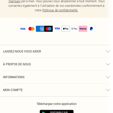
marques
par e-mail. Vous pouvez vous désabonner à tout moment. Vous
consentez également à l'utilisation de vos coordonnées conformément à
notre
Politique de confidentialité.
LAISSEZ-NOUS VOUS AIDER
Assistance
À PROPOS DE NOUS
Retours
À Notre Sujet
Guide Des Tailles
INFORMATIONS
PLT Réduction pour les étudiants
Livraison
Conditions Générales
Diversité
Royalty
MON COMPTE
Politique De Confidentialité
Klarna
Cookies
Informations Sur L’App PLT
Réduction étudiant - Student Beans
Téléchargez notre application
Historique