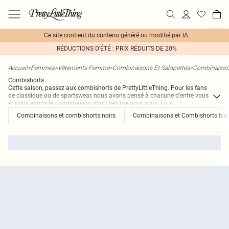
Ce site contient du contenu généré ou modifié par IA.
RÉDUCTIONS D'ÉTÉ : PRIX RÉDUITS DE 20%
Accueil
>
Femmes
>
Vêtements Femme
>
Combinaisons Et Salopettes
>
Combinaiso
Combishorts
Cette saison, passez aux combishorts de PrettyLittleThing. Pour les fans
de classique ou de sportswear, nous avons pensé à chacune d'entre vous
et nous avons la combinaison short femme pour vous. En s
...
Combinaisons et combishorts noirs
Combinaisons et Combishorts ble