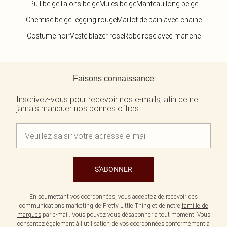
Pull beige
Talons beige
Mules beige
Manteau long beige
Chemise beige
Legging rouge
Maillot de bain avec chaine
Costume noir
Veste blazer rose
Robe rose avec manche
Retour au contenu principal
Faisons connaissance
Inscrivez-vous pour recevoir nos e-mails, afin de ne
jamais manquer nos bonnes offres.
S'ABONNER
En soumettant vos coordonnées, vous acceptez de recevoir des
communications marketing de Pretty Little Thing et de notre
famille de
marques
par e-mail. Vous pouvez vous désabonner à tout moment. Vous
consentez également à l'utilisation de vos coordonnées conformément à