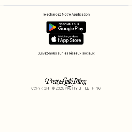
Politique De Confidentialité
Historique
Informations Sur L’App PLT
Téléchargez Notre Application
Cookies
Suivez-nous sur les réseaux sociaux
COPYRIGHT ©
2026
PRETTY LITTLE THING