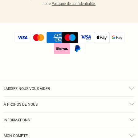
notre
Politique de confidentialité.
LAISSEZ-NOUS VOUS AIDER
Assistance
À PROPOS DE NOUS
Retours
À Notre Sujet
Guide Des Tailles
INFORMATIONS
Diversité
Livraison
Conditions Générales
Klarna
MON COMPTE