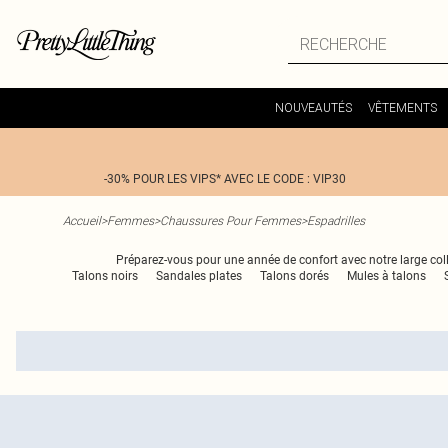
NOUVEAUTÉS
VÊTEMENTS
-30% POUR LES VIPS* AVEC LE CODE : VIP30
Accueil
>
Femmes
>
Chaussures Pour Femmes
>
Espadrilles
Préparez-vous pour une année de confort avec notre large collec
Talons noirs
Sandales plates
Talons dorés
Mules à talons