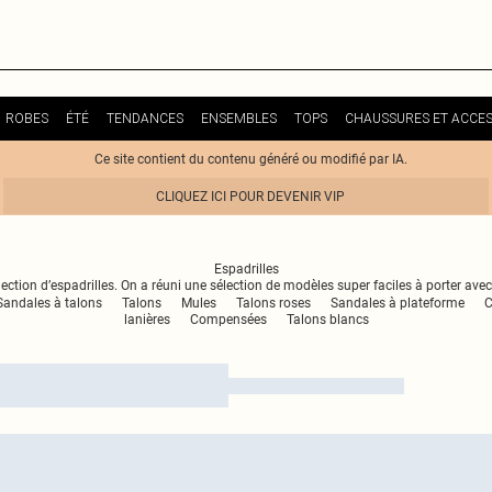
ROBES
ÉTÉ
TENDANCES
ENSEMBLES
TOPS
CHAUSSURES ET ACCES
Ce site contient du contenu généré ou modifié par IA.
CLIQUEZ ICI POUR DEVENIR VIP
Espadrilles
tion d’espadrilles. On a réuni une sélection de modèles super faciles à porter avec v
Sandales à talons
Talons
Mules
Talons roses
Sandales à plateforme
C
lanières
Compensées
Talons blancs