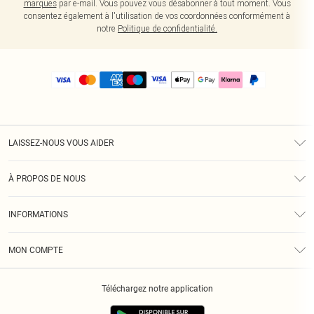
marques
par e-mail. Vous pouvez vous désabonner à tout moment. Vous
consentez également à l'utilisation de vos coordonnées conformément à
notre
Politique de confidentialité.
LAISSEZ-NOUS VOUS AIDER
Assistance
À PROPOS DE NOUS
Retours
À Notre Sujet
Guide Des Tailles
INFORMATIONS
PLT Réduction pour les étudiants
Livraison
Conditions Générales
Diversité
Royalty
MON COMPTE
Politique De Confidentialité
Klarna
Cookies
Informations Sur L’App PLT
Réduction étudiant - Student Beans
Téléchargez notre application
Historique