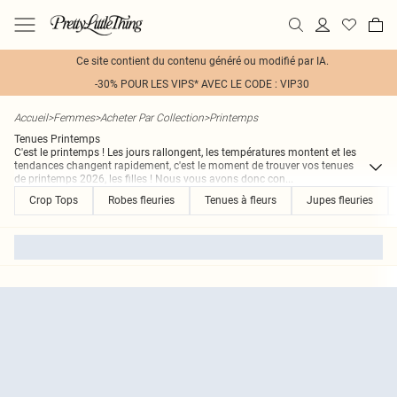
Ce site contient du contenu généré ou modifié par IA.
-30% POUR LES VIPS* AVEC LE CODE : VIP30
Accueil
>
Femmes
>
Acheter Par Collection
>
Printemps
Tenues Printemps
C'est le printemps ! Les jours rallongent, les températures montent et les
tendances changent rapidement, c'est le moment de trouver vos tenues
de printemps 2026, les filles ! Nous vous avons donc con
...
Crop Tops
Robes fleuries
Tenues à fleurs
Jupes fleuries