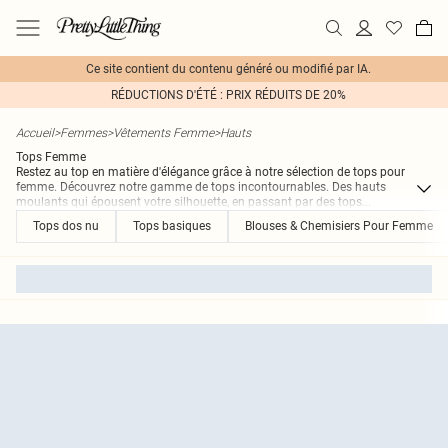
Ce site contient du contenu généré ou modifié par IA.
RÉDUCTIONS D'ÉTÉ : PRIX RÉDUITS DE 20%
Accueil
>
Femmes
>
Vêtements Femme
>
Hauts
Tops Femme
Restez au top en matière d'élégance grâce à notre sélection de tops pour
femme. Découvrez notre gamme de tops incontournables. Des hauts
moulants qui épousent votre silhouette, en passant par des tops
...
Tops dos nu
Tops basiques
Blouses & Chemisiers Pour Femme