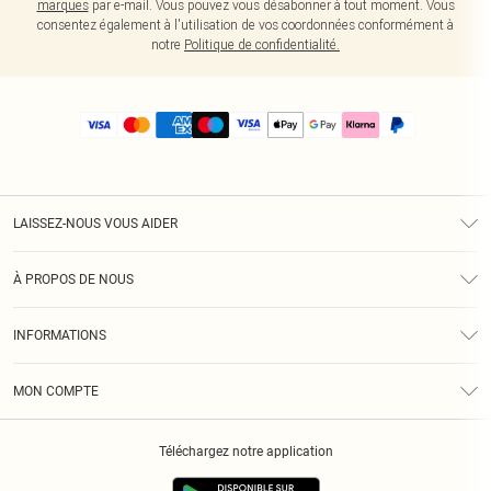
marques
par e-mail. Vous pouvez vous désabonner à tout moment. Vous
consentez également à l'utilisation de vos coordonnées conformément à
notre
Politique de confidentialité.
LAISSEZ-NOUS VOUS AIDER
Assistance
À PROPOS DE NOUS
Retours
À Notre Sujet
Guide Des Tailles
INFORMATIONS
PLT Réduction pour les étudiants
Livraison
Conditions Générales
Diversité
Royalty
MON COMPTE
Politique De Confidentialité
Klarna
Cookies
Informations Sur L’App PLT
Réduction étudiant - Student Beans
Téléchargez notre application
Historique