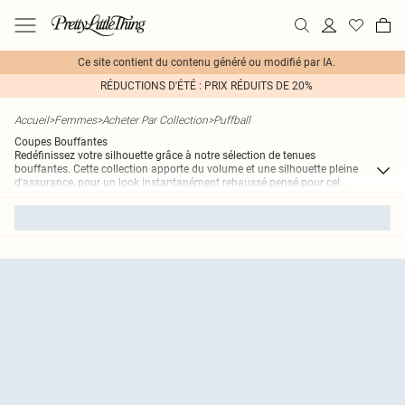
Ce site contient du contenu généré ou modifié par IA.
RÉDUCTIONS D'ÉTÉ : PRIX RÉDUITS DE 20%
Accueil
>
Femmes
>
Acheter Par Collection
>
Puffball
Coupes Bouffantes
Redéfinissez votre silhouette grâce à notre sélection de tenues
bouffantes. Cette collection apporte du volume et une silhouette pleine
d'assurance, pour un look instantanément rehaussé pensé pour cel
...