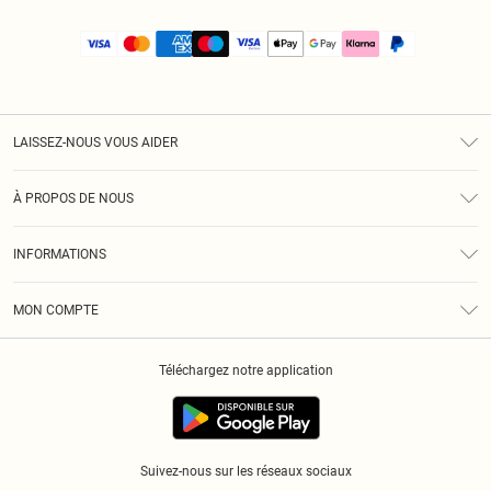
LAISSEZ-NOUS VOUS AIDER
Assistance
À PROPOS DE NOUS
Retours
À Notre Sujet
Guide Des Tailles
INFORMATIONS
PLT Réduction pour les étudiants
Livraison
Conditions Générales
Diversité
Royalty
MON COMPTE
Politique De Confidentialité
Klarna
Cookies
Informations Sur L’App PLT
Réduction étudiant - Student Beans
Téléchargez notre application
Historique
Suivez-nous sur les réseaux sociaux