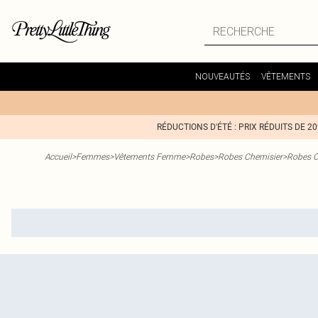
NOUVEAUTÉS
VÊTEMENTS
RÉDUCTIONS D'ÉTÉ : PRIX RÉDUITS DE 2
Accueil
>
Femmes
>
Vêtements Femme
>
Robes
>
Robes Chemisier
>
Robes C