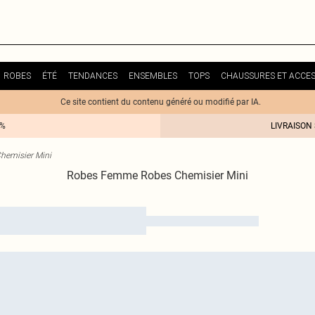
ROBES
ÉTÉ
TENDANCES
ENSEMBLES
TOPS
CHAUSSURES ET ACCES
Ce site contient du contenu généré ou modifié par IA.
0%
LIVRAISON
hemisier Mini
Robes Femme Robes Chemisier Mini