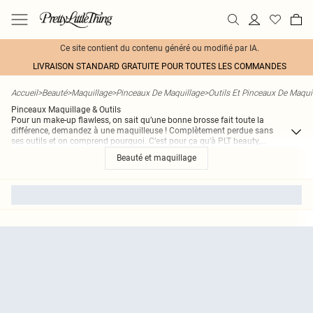
Ce site contient du contenu généré ou modifié par IA.
LIVRAISON STANDARD GRATUITE POUR TOUTES LES COMMANDES
Accueil
>
Beauté
>
Maquillage
>
Pinceaux De Maquillage
>
Outils Et Pinceaux De Maqui
Pinceaux Maquillage & Outils
Pour un make-up flawless, on sait qu’une bonne brosse fait toute la
différence, demandez à une maquilleuse ! Complètement perdue sans
ses outils et on comprend pourquoi. C’est pour ça qu’à PLT beauty,
...
Beauté et maquillage