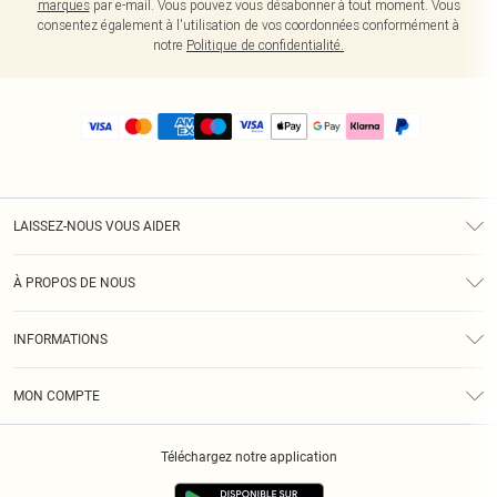
marques
par e-mail. Vous pouvez vous désabonner à tout moment. Vous
consentez également à l'utilisation de vos coordonnées conformément à
notre
Politique de confidentialité.
LAISSEZ-NOUS VOUS AIDER
Assistance
À PROPOS DE NOUS
Retours
À Notre Sujet
Guide Des Tailles
INFORMATIONS
PLT Réduction pour les étudiants
Livraison
Conditions Générales
Diversité
Royalty
MON COMPTE
Politique De Confidentialité
Klarna
Cookies
Informations Sur L’App PLT
Réduction étudiant - Student Beans
Téléchargez notre application
Historique