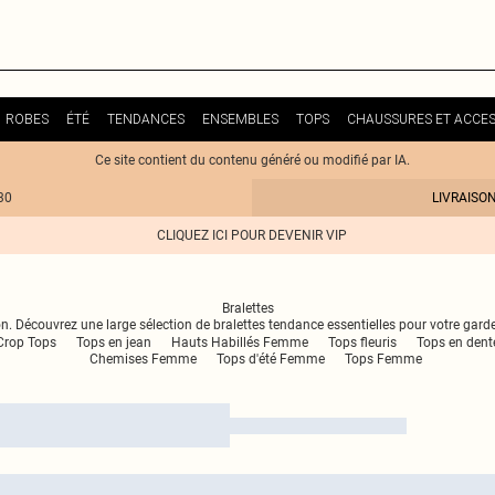
ROBES
ÉTÉ
TENDANCES
ENSEMBLES
TOPS
CHAUSSURES ET ACCES
Ce site contient du contenu généré ou modifié par IA.
30
LIVRAISO
CLIQUEZ ICI POUR DEVENIR VIP
Bralettes
on. Découvrez une large sélection de bralettes tendance essentielles pour votre garde
Crop Tops
Tops en jean
Hauts Habillés Femme
Tops fleuris
Tops en dente
Chemises Femme
Tops d'été Femme
Tops Femme