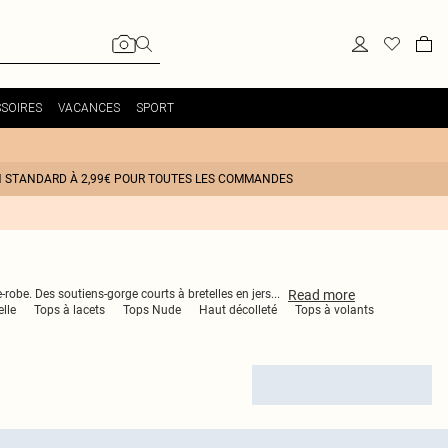
SOIRES
VACANCES
SPORT
N STANDARD À 2,99€ POUR TOUTES LES COMMANDES
Read
more
-robe. Des soutiens-gorge courts à bretelles en jers
...
lle
Tops à lacets
Tops Nude
Haut décolleté
Tops à volants