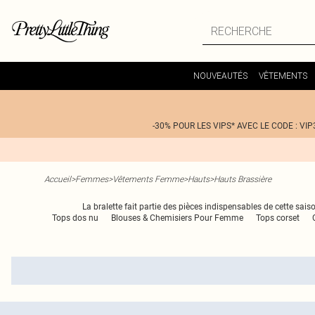
NOUVEAUTÉS
VÊTEMENTS
-30% POUR LES VIPS* AVEC LE CODE : VIP
Accueil
>
Femmes
>
Vêtements Femme
>
Hauts
>
Hauts Brassière
La bralette fait partie des pièces indispensables de cette sais
Tops dos nu
Blouses & Chemisiers Pour Femme
Tops corset