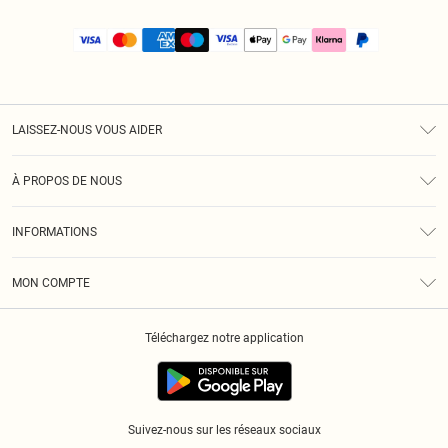
LAISSEZ-NOUS VOUS AIDER
Assistance
À PROPOS DE NOUS
Retours
À Notre Sujet
Guide Des Tailles
INFORMATIONS
PLT Réduction pour les étudiants
Livraison
Conditions Générales
Diversité
Royalty
MON COMPTE
Politique De Confidentialité
Klarna
Cookies
Informations Sur L’App PLT
Réduction étudiant - Student Beans
Téléchargez notre application
Historique
Suivez-nous sur les réseaux sociaux