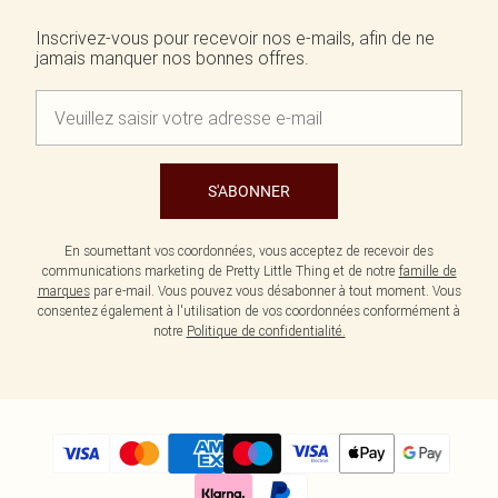
Écharpes et gants
Jean et joli top
Robes vertes
Accessoires cheveux
Inscrivez-vous pour recevoir nos e-mails, afin de ne
Tenues de soirée
Robes rouges
jamais manquer nos bonnes offres.
Essentiels du quotidien
Robes violettes
BIJOUX
Fête de jardin
Robes bleues
Bijoux
Du jour à la nuit
Robes roses
Bijoux dorés
Invitée de mariage
Robes jaunes
Bijoux argentés
Tenues pour l'aéroport
Boucles d'oreilles
Tenues de concert
Colliers
S'ABONNER
Bracelets
Bagues
En soumettant vos coordonnées, vous acceptez de recevoir des
communications marketing de Pretty Little Thing et de notre
famille de
marques
par e-mail. Vous pouvez vous désabonner à tout moment. Vous
consentez également à l'utilisation de vos coordonnées conformément à
notre
Politique de confidentialité.