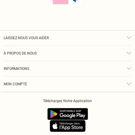
LAISSEZ-NOUS VOUS AIDER
Assistance
À PROPOS DE NOUS
Retours
À Notre Sujet
Guide Des Tailles
INFORMATIONS
Diversité
Livraison
Conditions Générales
Klarna
MON COMPTE
Politique De Confidentialité
Historique
Informations Sur L’App PLT
Téléchargez Notre Application
Cookies