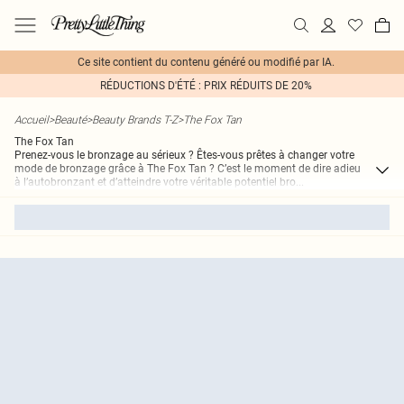
Ce site contient du contenu généré ou modifié par IA.
RÉDUCTIONS D'ÉTÉ : PRIX RÉDUITS DE 20%
Accueil
>
Beauté
>
Beauty Brands T-Z
>
The Fox Tan
The Fox Tan
Prenez-vous le bronzage au sérieux ? Êtes-vous prêtes à changer votre
mode de bronzage grâce à The Fox Tan ? C’est le moment de dire adieu
à l’autobronzant et d’atteindre votre véritable potentiel bro
...