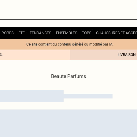
ROBES
ÉTÉ
TENDANCES
ENSEMBLES
TOPS
CHAUSSURES ET ACCES
Ce site contient du contenu généré ou modifié par IA.
0%
LIVRAISON
Beaute Parfums