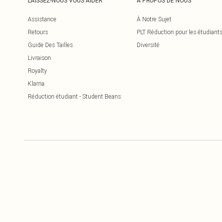
LAISSEZ-NOUS VOUS AIDER
À PROPOS DE NOUS
Assistance
À Notre Sujet
Retours
PLT Réduction pour les étudiant
Guide Des Tailles
Diversité
Livraison
Royalty
Klarna
Réduction étudiant - Student Beans