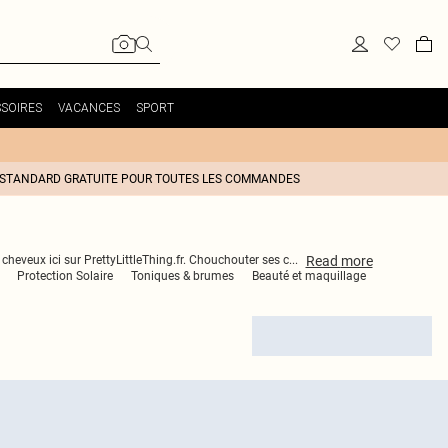
SOIRES
VACANCES
SPORT
 STANDARD GRATUITE POUR TOUTES LES COMMANDES
Read
more
heveux ici sur PrettyLittleThing.fr. Chouchouter ses c
...
Protection Solaire
Toniques & brumes
Beauté et maquillage