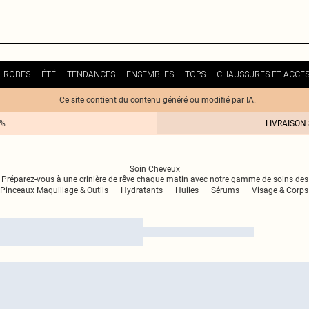
ROBES
ÉTÉ
TENDANCES
ENSEMBLES
TOPS
CHAUSSURES ET ACCES
Ce site contient du contenu généré ou modifié par IA.
0%
LIVRAISON
Soin Cheveux
 Préparez-vous à une crinière de rêve chaque matin avec notre gamme de soins des c
Pinceaux Maquillage & Outils
Hydratants
Huiles
Sérums
Visage & Corps