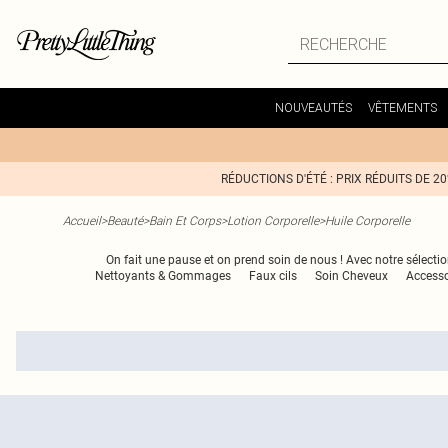
NOUVEAUTÉS
VÊTEMENTS
RÉDUCTIONS D'ÉTÉ : PRIX RÉDUITS DE 2
Accueil
>
Beauté
>
Bain Et Corps
>
Lotion Corporelle
>
Huile Corporelle
On fait une pause et on prend soin de nous ! Avec notre sélecti
Nettoyants & Gommages
Faux cils
Soin Cheveux
Accesso