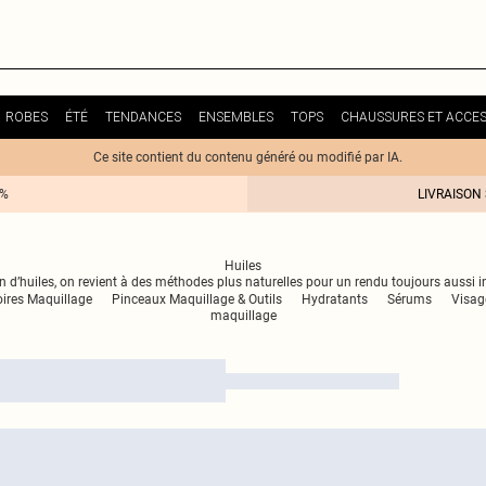
ROBES
ÉTÉ
TENDANCES
ENSEMBLES
TOPS
CHAUSSURES ET ACCES
Ce site contient du contenu généré ou modifié par IA.
0%
LIVRAISON
Huiles
on d’huiles, on revient à des méthodes plus naturelles pour un rendu toujours aussi 
ires Maquillage
Pinceaux Maquillage & Outils
Hydratants
Sérums
Visag
maquillage