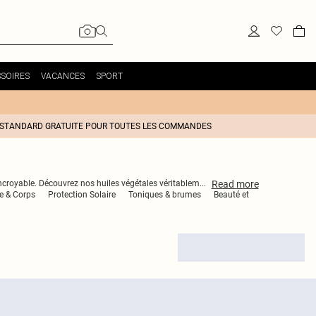
SOIRES
VACANCES
SPORT
 STANDARD GRATUITE POUR TOUTES LES COMMANDES
Read
more
incroyable. Découvrez nos huiles végétales véritablem
...
e & Corps
Protection Solaire
Toniques & brumes
Beauté et